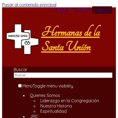
Pasar al contenido principal
English
Français
Español
Hermanas de la
Santa Unión
Buscar
Menú
Toggle menu visibility
Quienes Somos
Liderazgo en la Congregación
Nuestra Historia
Espiritualidad
JPIC