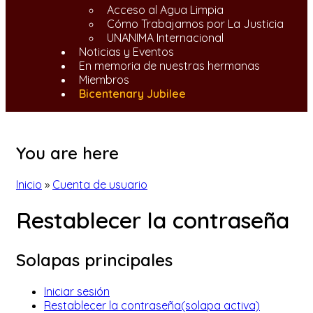
Acceso al Agua Limpia
Cómo Trabajamos por La Justicia
UNANIMA Internacional
Noticias y Eventos
En memoria de nuestras hermanas
Miembros
Bicentenary Jubilee
You are here
Inicio
»
Cuenta de usuario
Restablecer la contraseña
Solapas principales
Iniciar sesión
Restablecer la contraseña
(solapa activa)