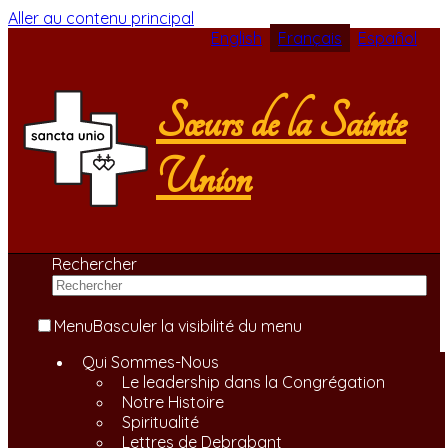
Aller au contenu principal
English
Français
Español
Sœurs de la Sainte
Union
Rechercher
Menu
Basculer la visibilité du menu
Qui Sommes-Nous
Le leadership dans la Congrégation
Notre Histoire
Spiritualité
Lettres de Debrabant