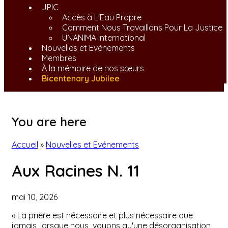
JPIC
Accès à L'Eau Propre
Comment Nous Travaillons Pour La Justice
UNANIMA International
Nouvelles et Evénements
Membres
À la mémoire de nos sœurs
Bicentenary Jubilee
You are here
Accueil
»
Nouvelles et Evénements
Aux Racines N. 11
mai 10, 2026
« La prière est nécessaire et plus nécessaire que
jamais, lorsque nous voyons qu'une désorganisation